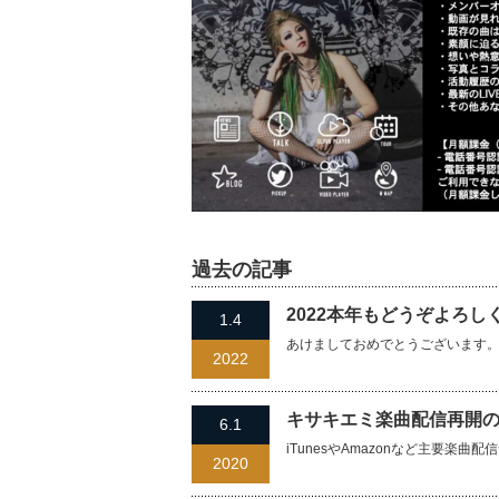
過去の記事
2022本年もどうぞよろ
1.4
あけましておめでとうございます
2022
キサキエミ楽曲配信再開
6.1
iTunesやAmazonなど主要
2020