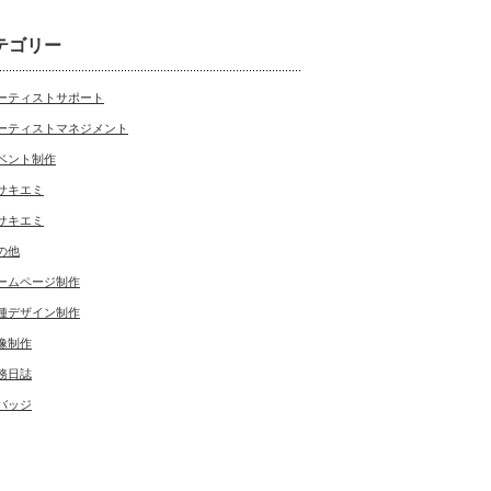
テゴリー
ーティストサポート
ーティストマネジメント
ベント制作
サキエミ
サキエミ
の他
ームページ制作
種デザイン制作
像制作
務日誌
バッジ