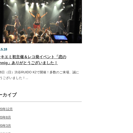
.5.18
サキエミ初主催＆レコ発イベント「恋の
rnnig」ありがとうございました！
18日（日）渋谷RUIDO K2で開催！多数のご来場、誠に
うございました！...
ーカイブ
20年12月
20年8月
20年3月