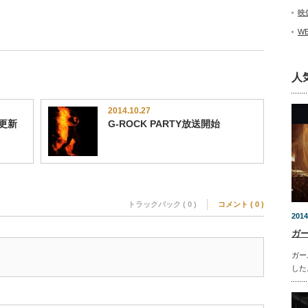
映
W
人
2014.10.27
ト更新
G-ROCK PARTY放送開始
トラックバック ( 0 )
コメント ( 0 )
2014
ガ
ガー
した