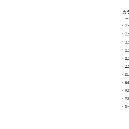
カ
ア
ア
イ
キ
キ
そ
ホ
各
映
業
缶