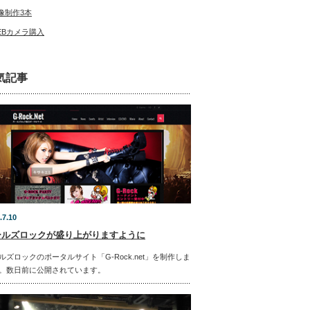
像制作3本
EBカメラ購入
気記事
.7.10
ールズロックが盛り上がりますように
ルズロックのポータルサイト「G-Rock.net」を制作しま
。数日前に公開されています。