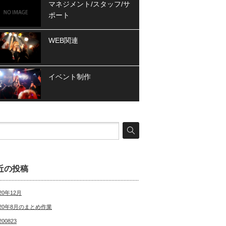
マネジメント/スタッフ/サ
ポート
WEB関連
イベント制作
近の投稿
20年12月
020年8月のまとめ作業
200823