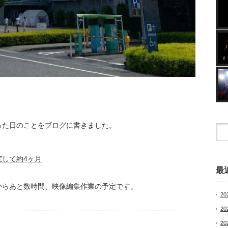
った日のことをブログに書きました。
して約4ヶ月
最
からあと数時間、映像編集作業の予定です。
20
2
20