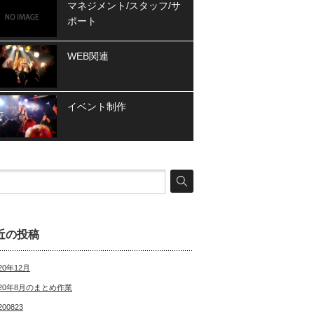
マネジメント/スタッフ/サ
ポート
WEB関連
イベント制作
近の投稿
20年12月
020年8月のまとめ作業
200823