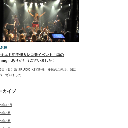
.5.18
サキエミ初主催＆レコ発イベント「恋の
rnnig」ありがとうございました！
18日（日）渋谷RUIDO K2で開催！多数のご来場、誠に
うございました！...
ーカイブ
20年12月
20年8月
20年3月