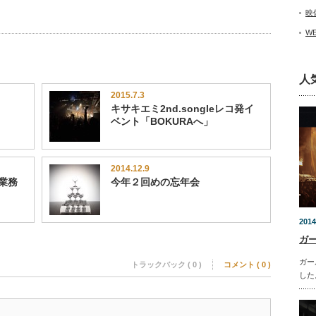
映
W
人
2015.7.3
キサキエミ2nd.songleレコ発イ
ベント「BOKURAへ」
2014.12.9
フ業務
今年２回めの忘年会
2014
ガ
ガー
トラックバック ( 0 )
コメント ( 0 )
した