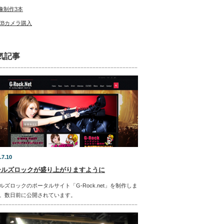
像制作3本
EBカメラ購入
気記事
.7.10
ールズロックが盛り上がりますように
ルズロックのポータルサイト「G-Rock.net」を制作しま
。数日前に公開されています。