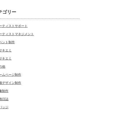
テゴリー
ーティストサポート
ーティストマネジメント
ベント制作
サキエミ
サキエミ
の他
ームページ制作
種デザイン制作
像制作
務日誌
バッジ