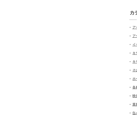
カ
ア
ア
イ
キ
キ
そ
ホ
各
映
業
缶