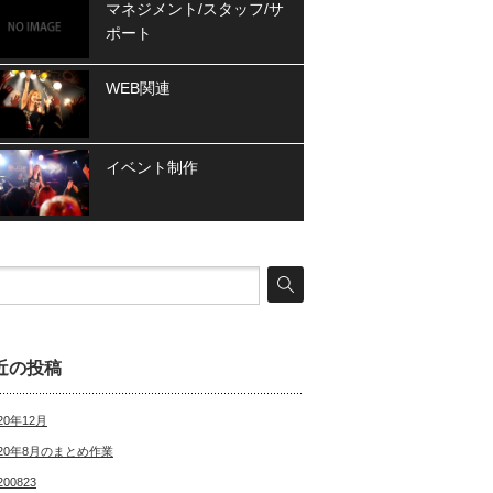
マネジメント/スタッフ/サ
ポート
WEB関連
イベント制作
近の投稿
20年12月
020年8月のまとめ作業
200823