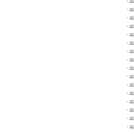
20
20
20
20
20
20
20
20
20
20
20
20
20
20
20
20