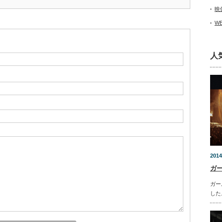
映
W
人
2014
ガ
ガー
した