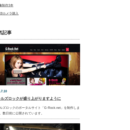
像制作3本
EBカメラ購入
気記事
.7.10
ールズロックが盛り上がりますように
ルズロックのポータルサイト「G-Rock.net」を制作しま
。数日前に公開されています。