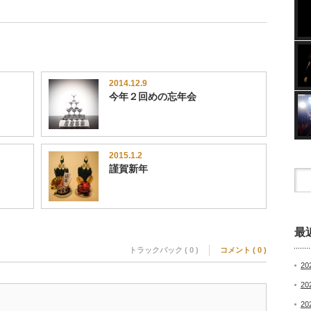
2014.12.9
今年２回めの忘年会
2015.1.2
謹賀新年
最
トラックバック ( 0 )
コメント ( 0 )
20
2
20