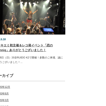
.5.18
サキエミ初主催＆レコ発イベント「恋の
rnnig」ありがとうございました！
18日（日）渋谷RUIDO K2で開催！多数のご来場、誠に
うございました！...
ーカイブ
20年12月
20年8月
20年3月