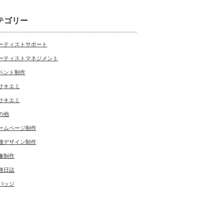
テゴリー
ーティストサポート
ーティストマネジメント
ベント制作
サキエミ
サキエミ
の他
ームページ制作
種デザイン制作
像制作
務日誌
バッジ