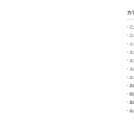
カ
ア
ア
イ
キ
キ
そ
ホ
各
映
業
缶